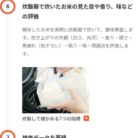
炊飯器で炊いたお米の見た目や香り、味など
6
の評価
精米したお米を実際に炊飯器で炊いて、食味検査しま
す。炊き上がりの外観（白さ、光沢）・香り・硬さ・
煮崩れ（粒ぞろい）・粘り・味・問題点を評価しま
す。
炊飯して確かめる7つの指標
検査データを蓄積
7