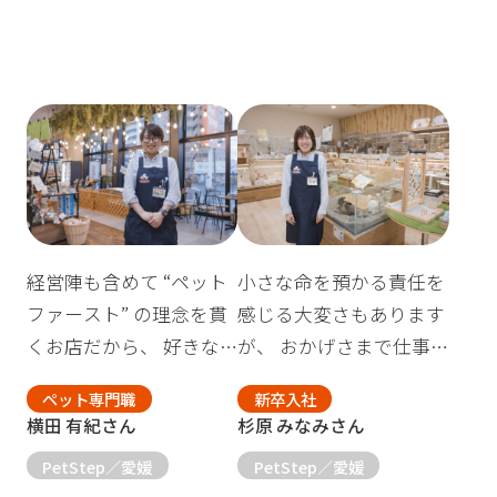
経営陣も含めて “ペット
小さな命を預かる責任を
ファースト” の理念を貫
感じる大変さもあります
くお店だから、 好きな
が、 おかげさまで仕事
仕事に就いていると実感
はとても楽しいです！
ペット専門職
新卒入社
できる
横田 有紀さん
杉原 みなみさん
PetStep／愛媛
PetStep／愛媛