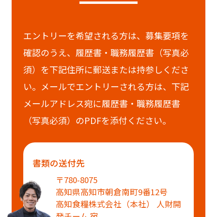
エントリーを希望される方は、募集要項を
確認のうえ、履歴書・職務履歴書（写真必
須）を下記住所に郵送または持参しくださ
い。メールでエントリーされる方は、下記
メールアドレス宛に履歴書・職務履歴書
（写真必須）のPDFを添付ください。
書類の送付先
〒780-8075
高知県高知市朝倉南町9番12号
高知食糧株式会社（本社） 人財開
発チーム 宛