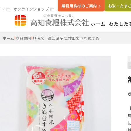
業務用食材のご案内
お米・たま
イト
オンラインショップ
ホーム
わたした
高知食糧株式会社
ホーム
商品案内
無洗米｜高知県産 仁井田米 きむぬすめ
事業案内
わたし
いきる
会社概
米穀・精米事業
精米工場
ライスラボ
鶏卵事業
たまごセンター
食品卸・販売事