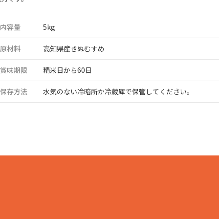
品製造事業
内容量
5kg
原材料
高知県産きぬむすめ
賞味期限
精米日から60日
保存方法
水気のない冷暗所か冷蔵庫で保管してください。