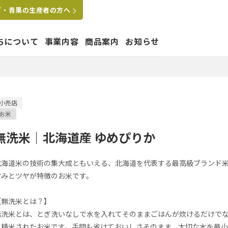
ご・青果の生産者の方へ
ちについて
事業内容
商品案内
お知らせ
たちの想い
小売店
お米
はぐくむ
要
拠点
沿革
グループ会社
無洗米｜北海道産 ゆめぴりか
ペットショップ運営事業
北海道米の技術の集大成ともいえる、北海道を代表する最高級ブランド
甘みとツヤが特徴のお米です。
【無洗米とは？】
無洗米とは、とぎ洗いなしで水を入れてそのままごはんが炊けるだけで
業
に精米されたお米です。手間も省けておいしさそのまま、大切な水を最