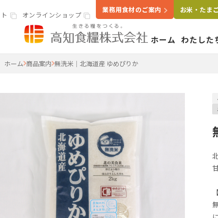
業務用食材のご案内
お米・たま
イト
オンラインショップ
ホーム
わたした
高知食糧株式会社
ホーム
商品案内
無洗米｜北海道産 ゆめぴりか
事業案内
わたし
いきる
会社概
米穀・精米事業
精米工場
ライスラボ
鶏卵事業
たまごセンター
食品卸・販売事