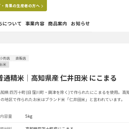
ご・青果の生産者の方へ
ちについて
事業内容
商品案内
お知らせ
たちの想い
小売店
直販店
お米
はぐくむ
要
拠点
沿革
グループ会社
普通精米｜高知県産 仁井田米 にこまる
ペットショップ運営事業
高知県 四万十町(旧 窪川町・興津を除く)で作られたにこまるを使用。
この地区で作られたお米はブランド米「仁井田米」と言われています。
内容量
5kg
業
原材料
高知県四万十町産にこまる