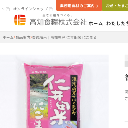
業務用食材のご案内
お米・たま
イト
オンラインショップ
ホーム
わたした
高知食糧株式会社
ホーム
商品案内
普通精米｜高知県産 仁井田米 にこまる
事業案内
わたし
いきる
会社概
米穀・精米事業
精米工場
ライスラボ
鶏卵事業
たまごセンター
食品卸・販売事